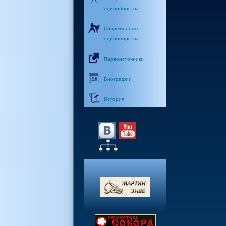
единоборства
Современные
единоборства
Первоисточники
Биографии
История