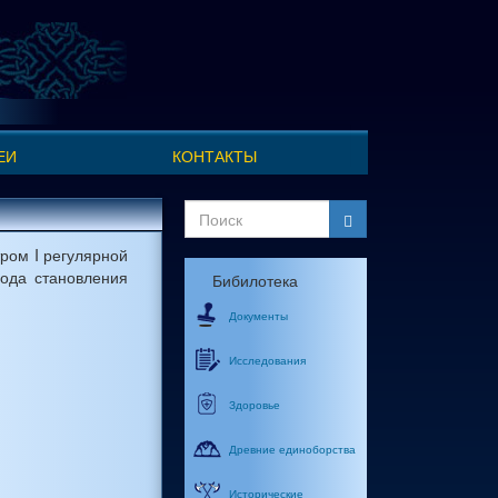
ЕИ
КОНТАКТЫ
Форма
поиска
ром I регулярной
Поиск
иода становления
Бибилотека
Документы
Исследования
Здоровье
Древние единоборства
Исторические