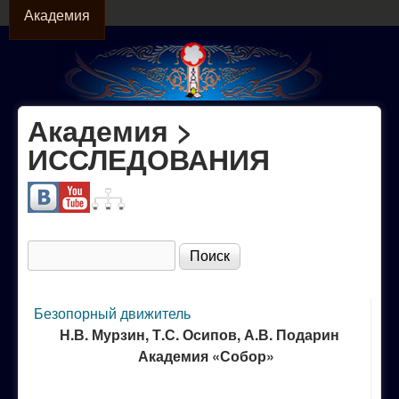
АКАДЕМИЯ
Перейти к основному
Академия
содержанию
Академия >
Официальный
ИССЛЕДОВАНИЯ
сайт МОО
"Академия
Поиск
Форма поиска
Собор"
Безопорный движитель
Н.В. Мурзин, Т.С. Осипов, А.В. Подарин
Академия «Собор»