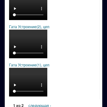
Гата Устроение(2), цеп
Гата Устроение(1), цеп
1 из 2
следующая ›