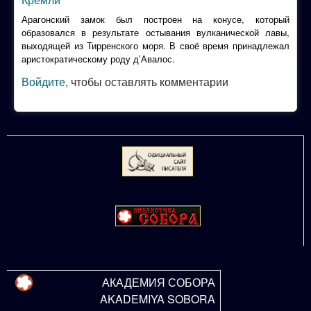
Арагонский
замок
был
построен
на
конусе
,
который
образовался
в
результате
остывания
вулканической
лавы
,
выходящей
из
Тирренского
моря
. В
своё
время
принадлежал
аристократическому
роду
д’Авалос
.
Войдите
, чтобы оставлять комментарии
АКАДЕМИЯ СОБОРА
AKADEMIYA SOBORA