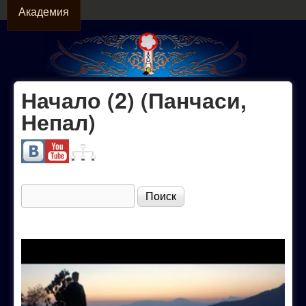
АКАДЕМИЯ
Перейти к основному
Академия
содержанию
Начало (2) (Панчаси,
Официальный
Непал)
сайт МОО
"Академия
Поиск
Форма поиска
Собор"