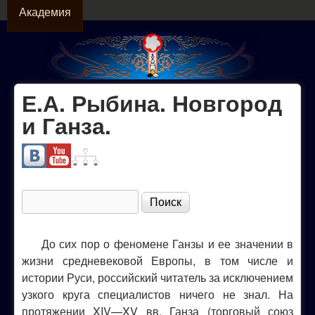
АКАДЕМИЯ
Перейти к основному
Академия
содержанию
Е.А. Рыбина. Новгород
Официальный
и Ганза.
сайт МОО
"Академия
Поиск
Форма поиска
Собор"
До сих пор о феномене Ганзы и ее значении в
жизни средневековой Европы, в том числе и
истории Руси, российский читатель за исключением
узкого круга специалистов ничего не знал. На
протяжении XIV—XV вв. Ганза (торговый союз