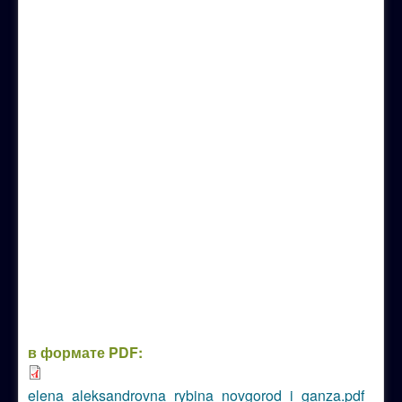
в формате PDF:
elena_aleksandrovna_rybina_novgorod_i_ganza.pdf