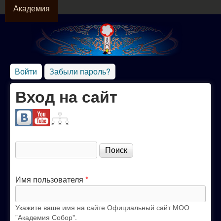
АКАДЕМИЯ
Перейти к основному
Академия
содержанию
Официальный
Войти
(активная вкладка)
Забыли пароль?
Вход на сайт
сайт МОО
"Академия
Поиск
Собор"
Форма поиска
Имя пользователя
*
Укажите ваше имя на сайте Официальный сайт МОО
"Академия Собор".