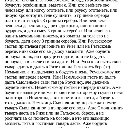
боудоуть розбоиници, выдати е. Или кто выбиеть око
человекоу, или ногоу ототнеть, или роукоу ототьнеть, или
иноую хромотоу въ теле оучинить, 5 гривенъ серебра
платити, а за зоубъ 3 гривны серебра. Или человекъ
человека деревъмь оударить до кръви, или по лицю
оударить, а дати емоу 3 гривны серебра. Или человекъ
ранить мечемь или ножемь, а хромоты на теле его не
боудеть, дати емоу 3 гривны серебра. Или Роусьскомоу
гъстьи притьчася пригодить въ Ризе или на Гътьскомь
березе, никакоже его въ дыбоу въсадити. Аже боудеть
пороука по нь, на пороуце его дати; или не боудеть
пороукы, а въ железа и въсадити. Или Русьскыи гъсть свои
тъварь дасть в дългъ в Ризе или на Гътьскомъ бере(зе)
Немьчичю, а нъ дъдълженъ боудеть инемъ, Роусьскомоу же
гъстьи напереде възяти. Или Немьчьскыи гъсть въ дългъ
дасть Смоленьске свои тъваръ Роусиноу, аче дълженъ
боудеть инемъ, Немечьскомоу гъстьи напереде възати. Аже
боудеть владыце или мастерови или которомоу соудьи гневъ
на которого Немьчица, а въсхочети и казнити, а боудеть
тотъ дълженъ Немьчиць Смолняниноу, переже дати емоу
тъваръ Смолняниноу, а въ проче его воля. Аже Смолнянинъ
тъваръ дасть въ Ризе или на Гътьскомь березе, а не
росплативъ ся поидеть къ богови, а кто его задьницю
възметь, тътъ и гостиныи тъваръ дасть. Аже боудеть