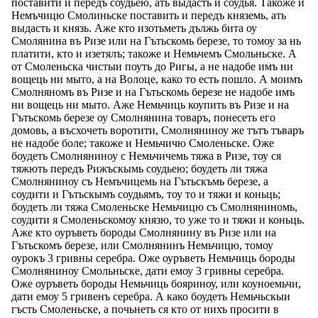
поставити и передъ соудьею, ать выдасть и соудья. Такоже и
Немъчицю Смолиньске поставить и передъ княземь, ать
выдасть и князь. Аже ктo изотьметь дължь бита оу
Смолянина въ Ризе или на Гътьскомь березе, то томоу за нь
платити, кто и изетялъ; такоже и Немьчемъ Смольньске. А
от Смоленьска чистыи поуть до Ригы, а не надобе имъ ни
вощець ни мыто, а на Волоце, како то есть пошло. А моимъ
Смолняномъ въ Ризе и на Гътьскомь березе не надобе имъ
ни вощець ни мыто. Аже Немьчиць коупить въ Ризе и на
Гътьскомь березе оу Смолнянина товаръ, понесеть его
домовь, а въсхочеть воротити, Смолняниноу же тътъ тъваръ
не надобе боле; такоже и Немьчичю Смоленьске. Оже
боудеть Смолняниноу с Немьчичемь тяжа в Ризе, тоу ся
тяжють передъ Рижъскымь соудьею; боудеть ли тяжа
Смолняниноу съ Немъчицемь на Гътьскъмь березе, а
соудити и Гътьскымъ соудьямъ, тоу то и тяжи и коньць;
боудеть ли тяжа Смоленьске Немьчицю съ Смолняниномь,
соудити я Смоленьскомоу князю, то уже то и тяжи и коньць.
Аже кто оуръветь бороды Смолнянину въ Ризе или на
Гътьскомъ березе, или Смолнянинъ Немьчицю, томоу
оурокъ 3 гривны серебра. Оже оуръветь Немьчиць бороды
Смолняниноу Смольньске, дати емоу 3 гривны серебра.
Оже оуръветь бороды Немьчиць бояриноу, или коуноемьчи,
дати емоу 5 гривенъ серебра. А како боудеть Немьчьскыи
гъсть Смоленьске, а почьнеть ся кто от нихъ просити в