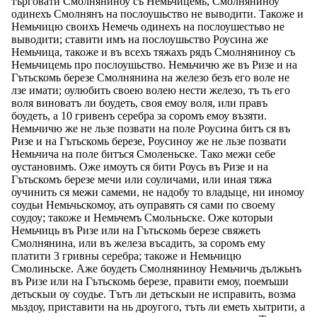
търговати Смолняниноу съ Немьчицемь, Смолняниноу
одинехъ Смолнянъ на послоушьство не выводити. Такоже и
Немьчицю своихъ Немечь одинехъ на послоушестьво не
выводити; ставити имъ на послоушьство Роусина же
Немьчица, такоже и въ всехъ тяжахъ рядъ Смолняниноу съ
Немьчицемь про послоушьство. Немьчичю же въ Ризе и на
Гътьскомь березе Смолнянина на железо безъ его воле не
лзе имати; оулюбить своею волею нести железо, тъ ть его
воля виноватъ ли боудеть, своя емоу воля, или правъ
боудеть, а 10 гривенъ серебра за соромъ емоу възяти.
Немьчичю же не льзе позвати на поле Роусина битъ ся въ
Ризе и на Гътьскомь березе, Роусиноу же не льзе позвати
Немьчича на поле битъся Смоленьске. Тако межи себе
оустановимъ. Оже имоуть ся бити Роусь въ Ризе и на
Гътьскомъ березе мечи или соуличами, или иная тяжа
оучинить ся межи самеми, не надобу то владыце, ни иномоу
соудьи Немьчьскомоу, ать оуправять ся сами по своему
соудоу; такоже и Немьчемъ Смольньске. Оже которыи
Немьчиць въ Ризе или на Гътьскомь березе свяжеть
Смолнянина, или въ железа въсадить, за соромъ ему
платити 3 гривны серебра; такоже и Немьчицю
Смолиньске. Аже боудеть Смолняниноу Немьчичь дължьнъ
въ Ризе или на Гътьскомь березе, правити емоу, поемъши
детьскыи оу соудье. Тътъ ли детьскыи не исправить, возма
мьздоу, приставити на нь дроугого, тъть ли еметь хытрити, а