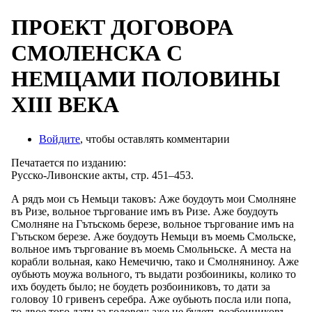
ПРОЕКТ ДОГОВОРА
СМОЛЕНСКА С
НЕМЦАМИ ПОЛОВИНЫ
XIII ВЕКА
Войдите
, чтобы оставлять комментарии
Печатается по изданию:
Русско-Ливонские акты, стр. 451–453.
А рядъ мои съ Немьци таковъ: Аже боудоуть мои Смолняне
въ Ризе, вольное търгование имъ въ Ризе. Аже боудоуть
Смолняне на Гътьскомь березе, вольное търгование имъ на
Гътьском березе. Аже боудоуть Немьци въ моемь Смольске,
вольное имъ търгование въ моемь Смольньске. А места на
корабли вольная, како Немечичю, тако и Смолняниноу. Аже
оубьють моужа вольного, тъ выдати розбоиникы, колико то
ихъ боудеть было; не боудеть розбоиниковъ, то дати за
головоу 10 гривенъ серебра. Аже оубьють посла или попа,
то двое того дати за головоу; аже не будеть розбоиниковъ,